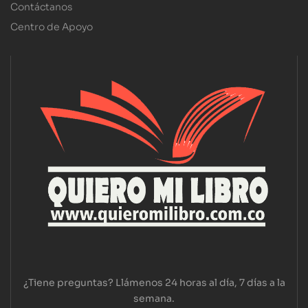
Contáctanos
Centro de Apoyo
¿Tiene preguntas? Llámenos 24 horas al día, 7 días a la
semana.