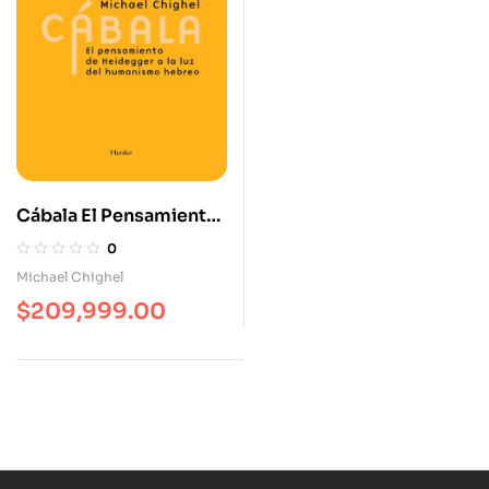
Cábala El Pensamiento
De Heidegger A La Luz
0
Del Humanismo
Michael Chighel
Hebreo
$
209,999.00