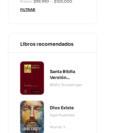
Precio:
$99,990
—
$100,000
FILTRAR
Libros recomendados
Santa Biblia
Versión
Straubinger - 2
Biblia Straubinger
Tomos
Dios Existe
Espiritualidad
,
Mundo Y
Cristianismo