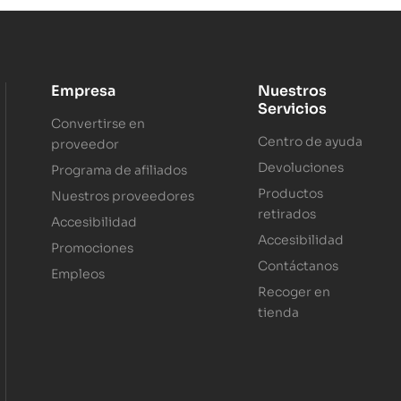
Empresa
Nuestros
Servicios
Convertirse en
Centro de ayuda
proveedor
Devoluciones
Programa de afiliados
Productos
Nuestros proveedores
retirados
Accesibilidad
Accesibilidad
Promociones
Contáctanos
Empleos
Recoger en
tienda