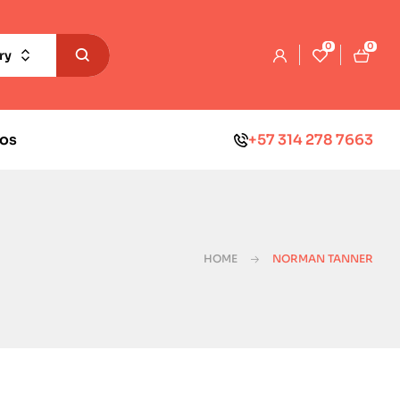
0
0
ry
os
+57 314 278 7663
HOME
NORMAN TANNER