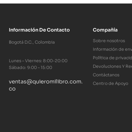
Información De Contacto
Compañía
Sobre nosotros
Bogotá D.C., Colombia
Información de env
Política de privaci
Lunes – Viernes: 8:00-20:00
Devoluciones Y R
Sábado: 9:00 – 15:00
Contáctanos
ventas@quieromilibro.com.
Centro de Apoyo
co