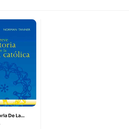
ria De La
ólica
0