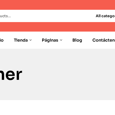
All catego
io
Tienda
Páginas
Blog
Contácten
ner