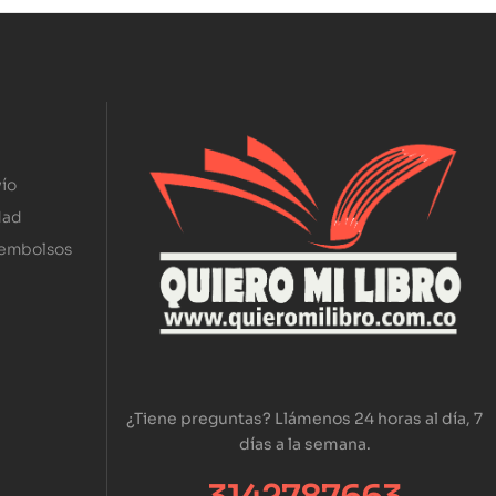
ío
dad
eembolsos
¿Tiene preguntas? Llámenos 24 horas al día, 7
días a la semana.