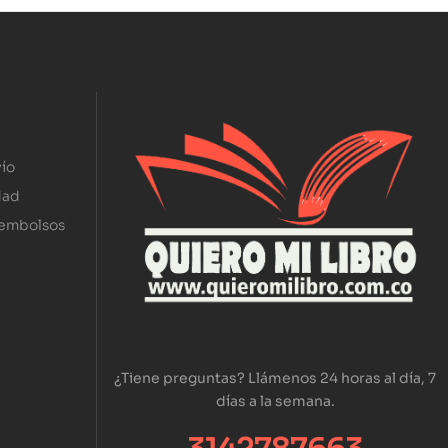
ío
dad
eembolsos
¿Tiene preguntas? Llámenos 24 horas al día, 7
días a la semana.