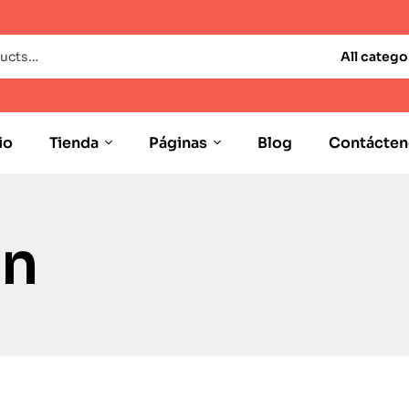
All catego
io
Tienda
Páginas
Blog
Contácten
ón