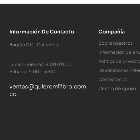
Información De Contacto
Compañía
Sobre nosotros
Bogotá D.C., Colombia
Información de env
Política de privaci
Lunes – Viernes: 8:00-20:00
Devoluciones Y R
Sábado: 9:00 – 15:00
Contáctanos
ventas@quieromilibro.com.
Centro de Apoyo
co