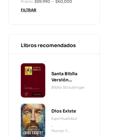
Precio:
$59,990
—
$60,000
FILTRAR
Libros recomendados
Santa Biblia
Versión
Straubinger - 2
Biblia Straubinger
Tomos
Dios Existe
Espiritualidad
,
Mundo Y
Cristianismo