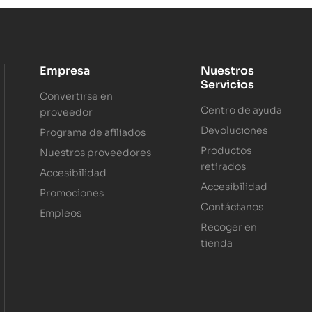
Empresa
Nuestros
Servicios
Convertirse en
Centro de ayuda
proveedor
Devoluciones
Programa de afiliados
Productos
Nuestros proveedores
retirados
Accesibilidad
Accesibilidad
Promociones
Contáctanos
Empleos
Recoger en
tienda