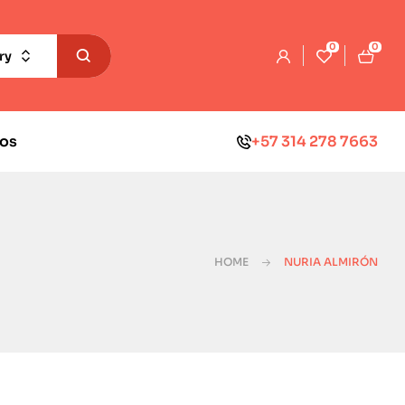
0
0
ry
os
+57 314 278 7663
HOME
NURIA ALMIRÓN