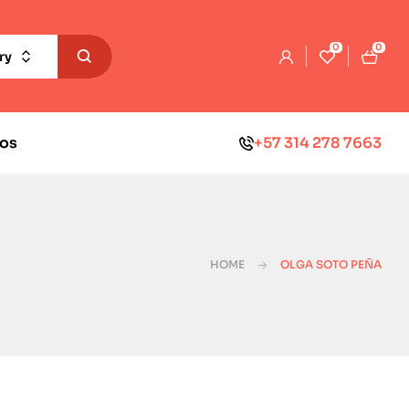
0
0
ry
os
+57 314 278 7663
HOME
OLGA SOTO PEÑA