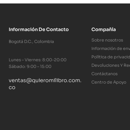
Información De Contacto
Compañía
Sobre nosotros
Bogotá D.C., Colombia
Información de env
Política de privaci
Lunes – Viernes: 8:00-20:00
Devoluciones Y R
Sábado: 9:00 – 15:00
Contáctanos
ventas@quieromilibro.com.
Centro de Apoyo
co