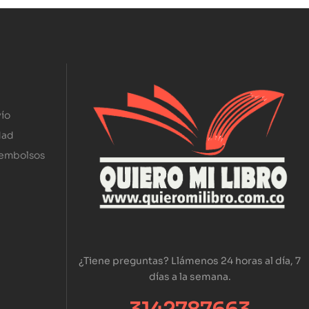
ío
dad
eembolsos
¿Tiene preguntas? Llámenos 24 horas al día, 7
días a la semana.