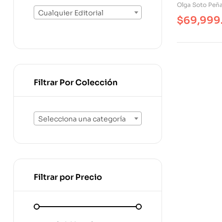
Antropólog
Olga Soto Peñ
Unidad De
Cualquier Editorial
$
69,999
Paliativos
Filtrar Por Colección
Selecciona una categoría
Filtrar por Precio