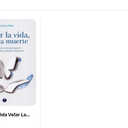
ida Velar La
rio De Una
0