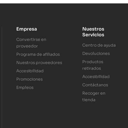
Empresa
Nuestros
Servicios
Convertirse en
Centro de ayuda
proveedor
Devoluciones
Programa de afiliados
Productos
Nuestros proveedores
retirados
Accesibilidad
Accesibilidad
Promociones
Contáctanos
Empleos
Recoger en
tienda