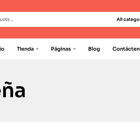
All catego
io
Tienda
Páginas
Blog
Contácten
eña