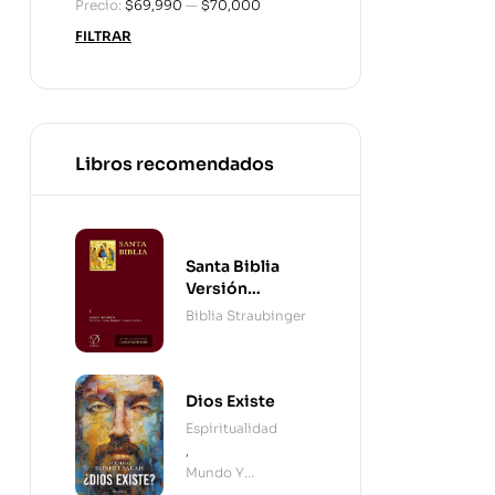
Precio:
$69,990
—
$70,000
FILTRAR
Libros recomendados
Santa Biblia
Versión
Straubinger - 2
Biblia Straubinger
Tomos
Dios Existe
Espiritualidad
,
Mundo Y
Cristianismo