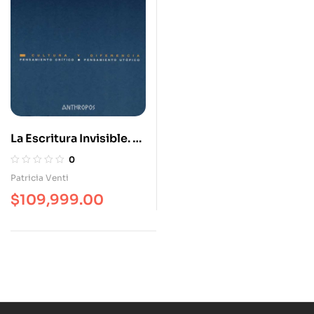
La Escritura Invisible. El
Discurso
0
Autobiográfico En
Patricia Venti
Alejandra Pizarnik
$
109,999.00