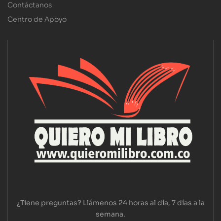
Contáctanos
Centro de Apoyo
¿Tiene preguntas? Llámenos 24 horas al día, 7 días a la
semana.