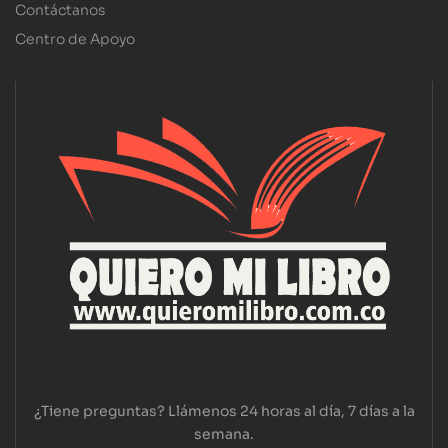
Contáctanos
Centro de Apoyo
¿Tiene preguntas? Llámenos 24 horas al día, 7 días a la
semana.