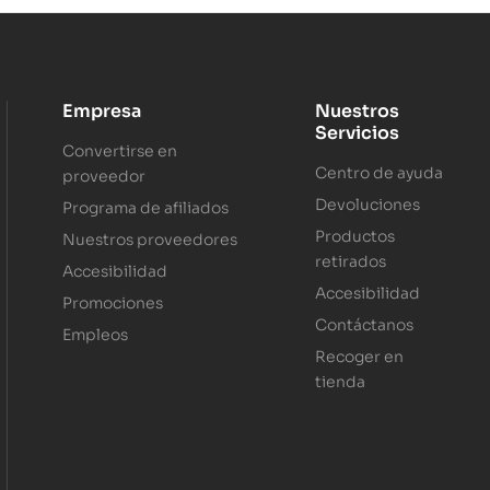
Empresa
Nuestros
Servicios
Convertirse en
Centro de ayuda
proveedor
Devoluciones
Programa de afiliados
Productos
Nuestros proveedores
retirados
Accesibilidad
Accesibilidad
Promociones
Contáctanos
Empleos
Recoger en
tienda