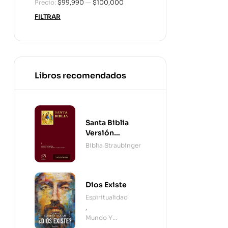
Precio:
$99,990
—
$100,000
FILTRAR
Libros recomendados
Santa Biblia
Versión
Straubinger - 2
Biblia Straubinger
Tomos
Dios Existe
Espiritualidad
,
Mundo Y
Cristianismo