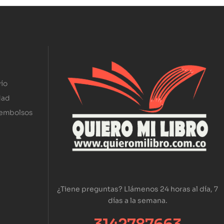
ío
dad
eembolsos
¿Tiene preguntas? Llámenos 24 horas al día, 7
días a la semana.