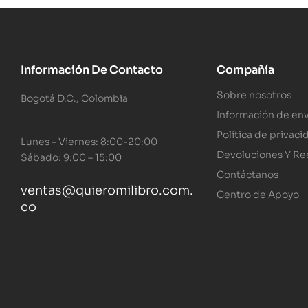
Información De Contacto
Compañía
Sobre nosotros
Bogotá D.C., Colombia
Información de env
Política de privaci
Lunes – Viernes: 8:00-20:00
Devoluciones Y R
Sábado: 9:00 – 15:00
Contáctanos
ventas@quieromilibro.com.
Centro de Apoyo
co