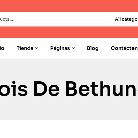
All catego
io
Tienda
Páginas
Blog
Contácten
ois De Bethu