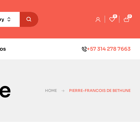
0
0
ry
os
+57 314 278 7663
ne
HOME
PIERRE-FRANCOIS DE BETHUNE