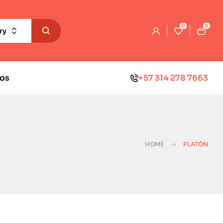
0
0
ry
os
+57 314 278 7663
HOME
PLATÓN