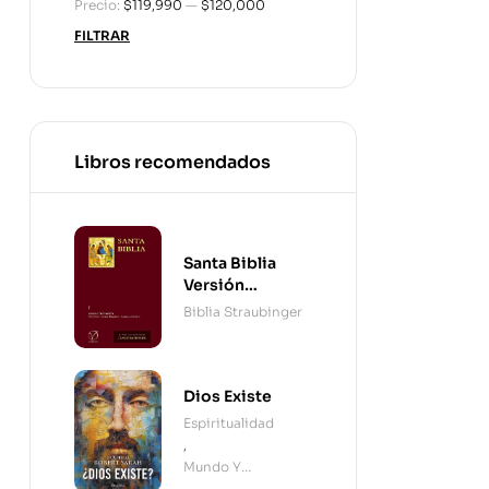
Precio:
$119,990
—
$120,000
FILTRAR
Libros recomendados
Santa Biblia
Versión
Straubinger - 2
Biblia Straubinger
Tomos
Dios Existe
Espiritualidad
,
Mundo Y
Cristianismo