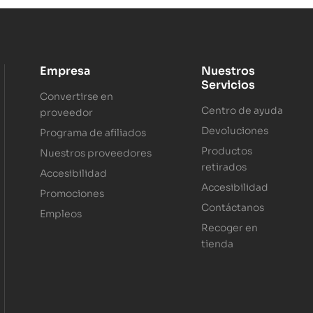
Empresa
Nuestros
Servicios
Convertirse en
Centro de ayuda
proveedor
Devoluciones
Programa de afiliados
Productos
Nuestros proveedores
retirados
Accesibilidad
Accesibilidad
Promociones
Contáctanos
Empleos
Recoger en
tienda