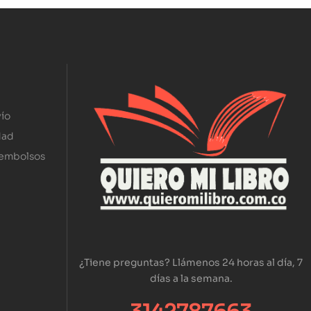
ío
dad
eembolsos
¿Tiene preguntas? Llámenos 24 horas al día, 7
días a la semana.