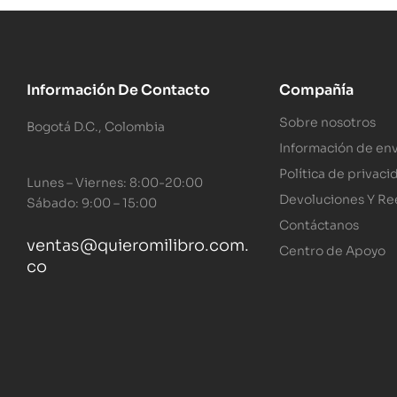
Información De Contacto
Compañía
Sobre nosotros
Bogotá D.C., Colombia
Información de env
Política de privaci
Lunes – Viernes: 8:00-20:00
Devoluciones Y R
Sábado: 9:00 – 15:00
Contáctanos
ventas@quieromilibro.com.
Centro de Apoyo
co