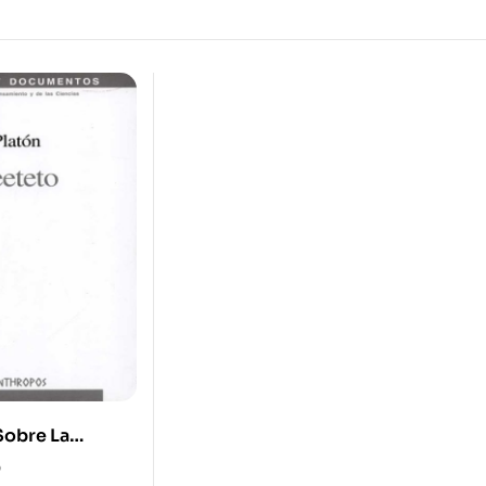
Sobre La
 Ed)
0