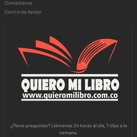
Contáctanos
Centro de Apoyo
¿Tiene preguntas? Llámenos 24 horas al día, 7 días a la
semana.