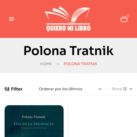
0
Polona Tratnik
HOME
POLONA TRATNIK
Filter
Show