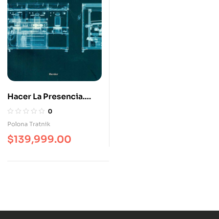
Hacer La Presencia.
Fotografía, Arte Y
0
(Bio)Tecnología
Polona Tratnik
$
139,999.00