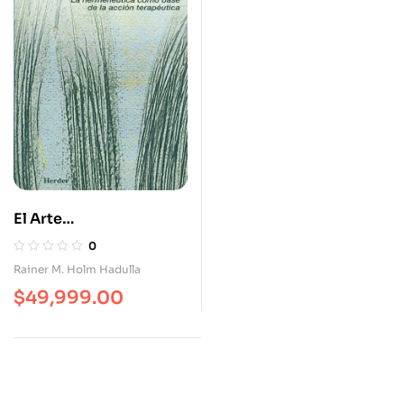
El Arte
Psicoterapéutico. La
0
Hermenéutica Como
Rainer M. Holm Hadulla
Base De La Acción
$
49,999.00
Terapéutica