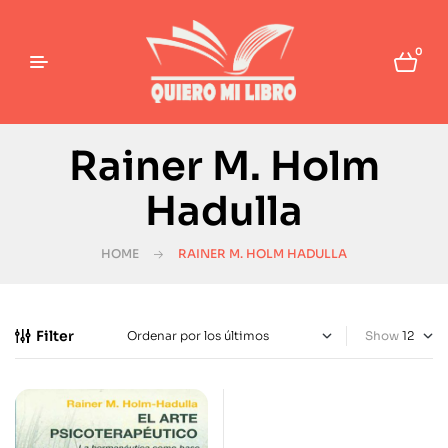
0
Rainer M. Holm
Hadulla
HOME
RAINER M. HOLM HADULLA
Filter
Show