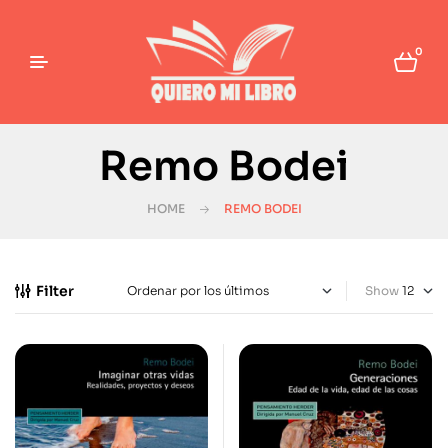
0
Remo Bodei
HOME
REMO BODEI
Filter
Show