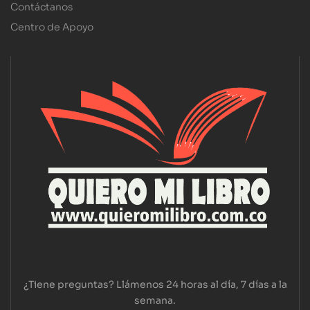
Contáctanos
Centro de Apoyo
¿Tiene preguntas? Llámenos 24 horas al día, 7 días a la
semana.