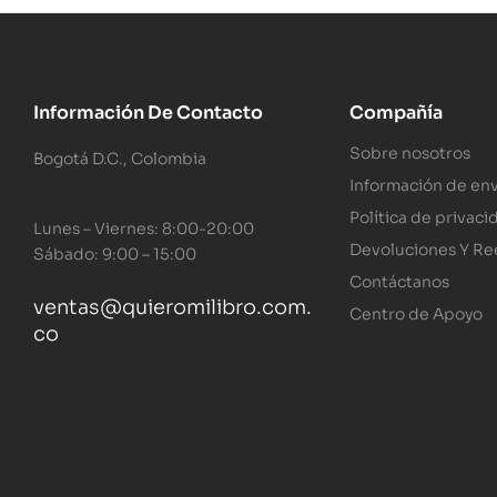
Información De Contacto
Compañía
Sobre nosotros
Bogotá D.C., Colombia
Información de env
Política de privaci
Lunes – Viernes: 8:00-20:00
Devoluciones Y R
Sábado: 9:00 – 15:00
Contáctanos
ventas@quieromilibro.com.
Centro de Apoyo
co