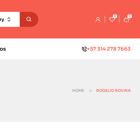
0
0
ry
os
+57 314 278 7663
HOME
ROGELIO ROVIRA