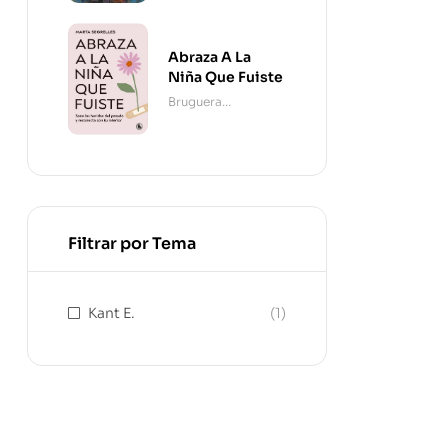
Abraza A La
Niña Que Fuiste
Bruguera
Contemporánea
Filtrar por Tema
Kant E.
(1)