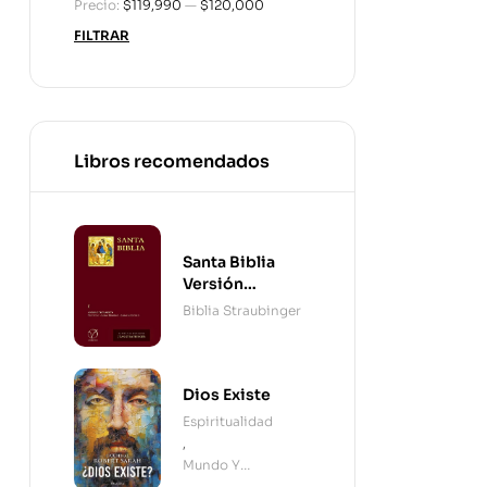
Precio:
$119,990
—
$120,000
FILTRAR
Libros recomendados
Santa Biblia
Versión
Straubinger - 2
Biblia Straubinger
Tomos
Dios Existe
Espiritualidad
,
Mundo Y
Cristianismo