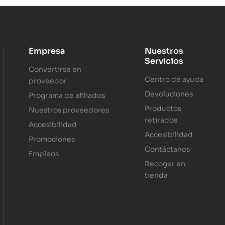
Empresa
Nuestros
Servicios
Convertirse en
Centro de ayuda
proveedor
Devoluciones
Programa de afiliados
Productos
Nuestros proveedores
retirados
Accesibilidad
Accesibilidad
Promociones
Contáctanos
Empleos
Recoger en
tienda