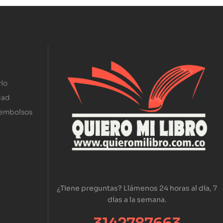
ío
dad
eembolsos
¿Tiene preguntas? Llámenos 24 horas al día, 7
días a la semana.