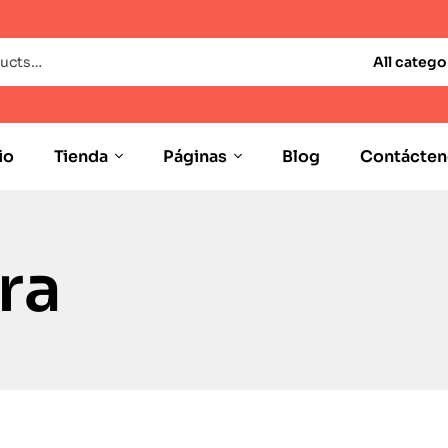
All catego
io
Tienda
Páginas
Blog
Contácten
ra