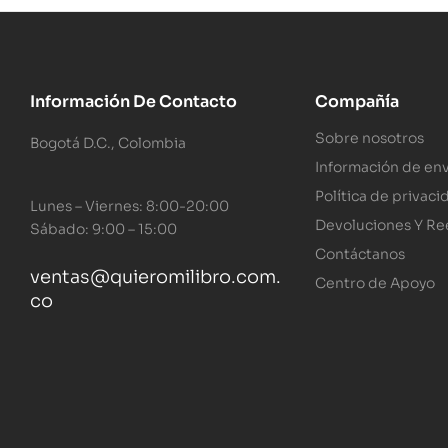
Información De Contacto
Compañía
Sobre nosotros
Bogotá D.C., Colombia
Información de env
Política de privaci
Lunes – Viernes: 8:00-20:00
Devoluciones Y R
Sábado: 9:00 – 15:00
Contáctanos
ventas@quieromilibro.com.
Centro de Apoyo
co