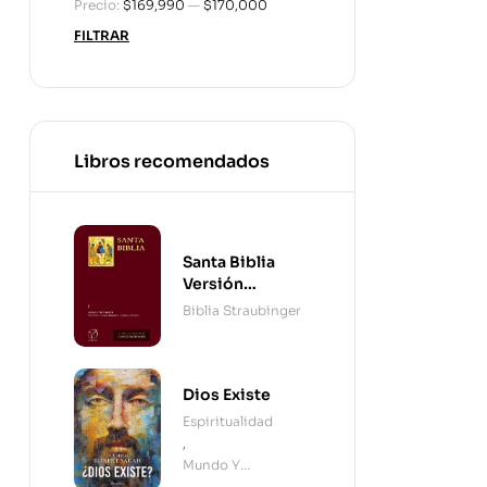
Precio:
$169,990
—
$170,000
FILTRAR
Libros recomendados
Santa Biblia
Versión
Straubinger - 2
Biblia Straubinger
Tomos
Dios Existe
Espiritualidad
,
Mundo Y
Cristianismo