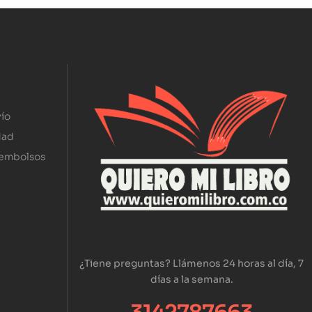
ío
dad
eembolsos
¿Tiene preguntas? Llámenos 24 horas al día, 7
días a la semana.