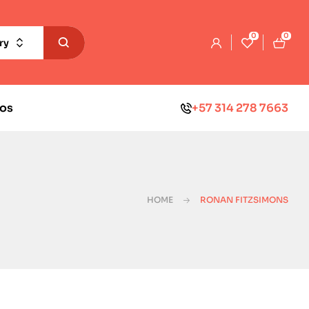
0
0
ry
os
+57 314 278 7663
HOME
RONAN FITZSIMONS