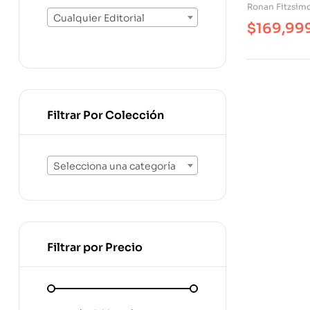
Español. P
Ronan Fitzsim
Prepositio
Cualquier Editorial
$
169,99
Filtrar Por Colección
Selecciona una categoría
Filtrar por Precio