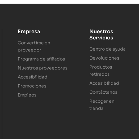
Empresa
Nuestros
Servicios
Convertirse en
Centro de ayuda
proveedor
Devoluciones
Programa de afiliados
Productos
Nuestros proveedores
retirados
Accesibilidad
Accesibilidad
Promociones
Contáctanos
Empleos
Recoger en
tienda