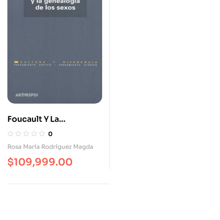
Foucault Y La
Genealogía (2A.Ed) De
0
Los Sexos
Rosa María Rodríguez Magda
$
109,999.00