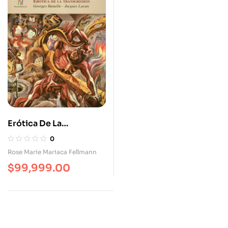
Erótica De La
Transgresión. Georges
0
Bataille – Jacques
Rose Marie Mariaca Fellmann
Lacan
$
99,999.00