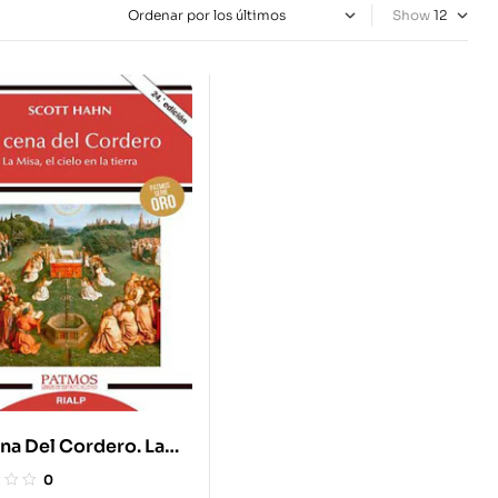
Show
na Del Cordero. La
 El Cielo En La Tierra
0