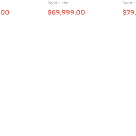
a Crucifixión.
Scott Hahn
Scott 
.00
$
69,999.00
$
79