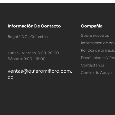
Información De Contacto
Compañía
Sobre nosotros
Bogotá D.C., Colombia
Información de env
Política de privaci
Lunes – Viernes: 8:00-20:00
Devoluciones Y R
Sábado: 9:00 – 15:00
Contáctanos
ventas@quieromilibro.com.
Centro de Apoyo
co