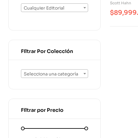
Cena Y De L
Scott Hahn
Cualquier Editorial
$
89,999
Filtrar Por Colección
Selecciona una categoría
Filtrar por Precio