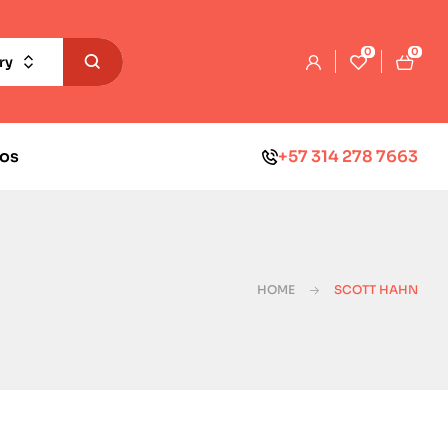
0
0
ry
os
+57 314 278 7663
HOME
SCOTT HAHN