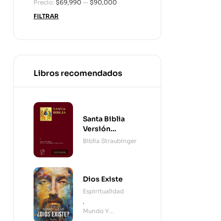
Precio:
$69,990
—
$90,000
FILTRAR
Libros recomendados
Santa Biblia
Versión
Straubinger - 2
Biblia Straubinger
Tomos
Dios Existe
Espiritualidad
,
Mundo Y
Cristianismo