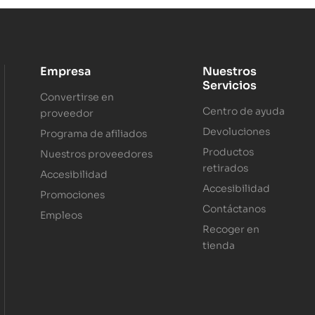
Empresa
Nuestros
Servicios
Convertirse en
Centro de ayuda
proveedor
Devoluciones
Programa de afiliados
Productos
Nuestros proveedores
retirados
Accesibilidad
Accesibilidad
Promociones
Contáctanos
Empleos
Recoger en
tienda