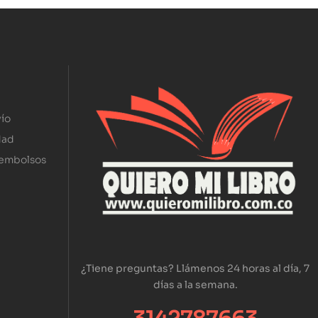
ío
dad
eembolsos
¿Tiene preguntas? Llámenos 24 horas al día, 7
días a la semana.