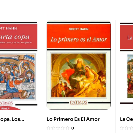
Copa. Los
Lo Primero Es El Amor
La Ce
e La Última
Misa,
0
0