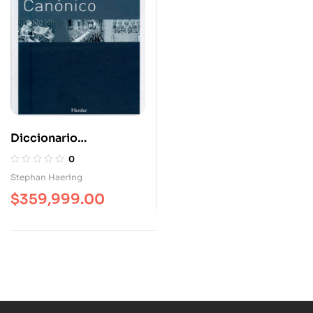
Diccionario
Enciclopédico De
0
Derecho Canónico
Stephan Haering
$
359,999.00