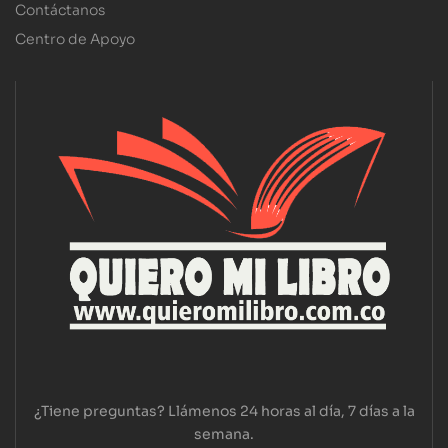
Contáctanos
Centro de Apoyo
¿Tiene preguntas? Llámenos 24 horas al día, 7 días a la
semana.