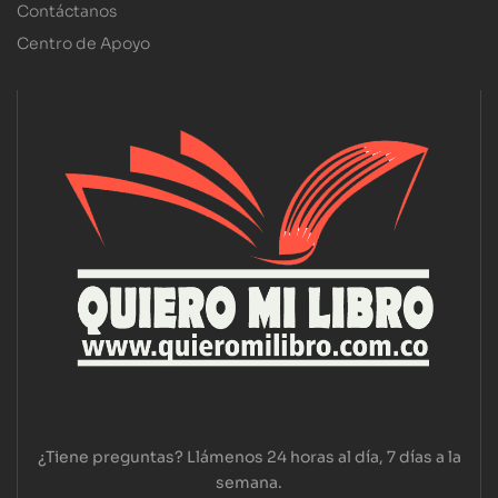
Contáctanos
Centro de Apoyo
¿Tiene preguntas? Llámenos 24 horas al día, 7 días a la
semana.