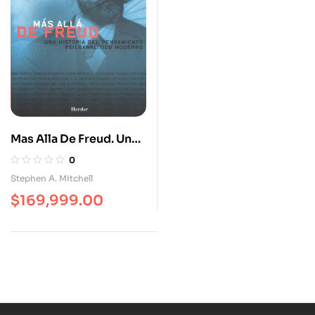
Mas Alla De Freud. Una
Historia Del
0
Pensamiento
Stephen A. Mitchell
Psicoanalítico
$
169,999.00
Moderno