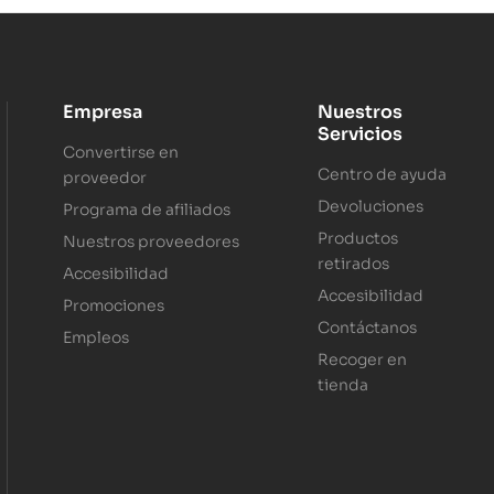
Empresa
Nuestros
Servicios
Convertirse en
Centro de ayuda
proveedor
Devoluciones
Programa de afiliados
Productos
Nuestros proveedores
retirados
Accesibilidad
Accesibilidad
Promociones
Contáctanos
Empleos
Recoger en
tienda