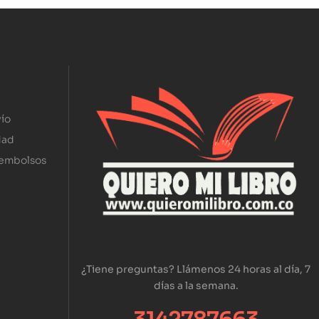
ío
dad
eembolsos
¿Tiene preguntas? Llámenos 24 horas al día, 7
días a la semana.