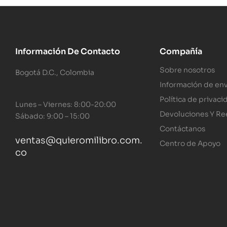
Información De Contacto
Compañía
Sobre nosotros
Bogotá D.C., Colombia
Información de env
Política de privaci
Lunes – Viernes: 8:00-20:00
Devoluciones Y R
Sábado: 9:00 – 15:00
Contáctanos
ventas@quieromilibro.com.
Centro de Apoyo
co