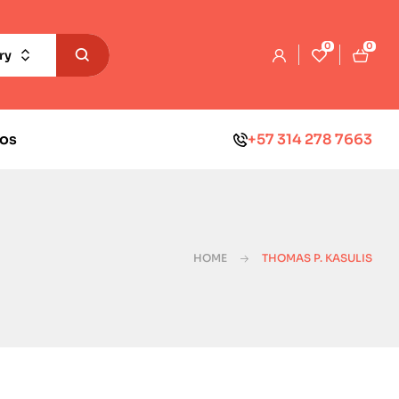
0
0
ry
os
+57 314 278 7663
HOME
THOMAS P. KASULIS