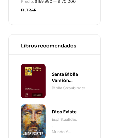
Precio:
$169,990
—
$170,000
FILTRAR
Libros recomendados
Santa Biblia
Versión
Straubinger - 2
Biblia Straubinger
Tomos
Dios Existe
Espiritualidad
,
Mundo Y
Cristianismo