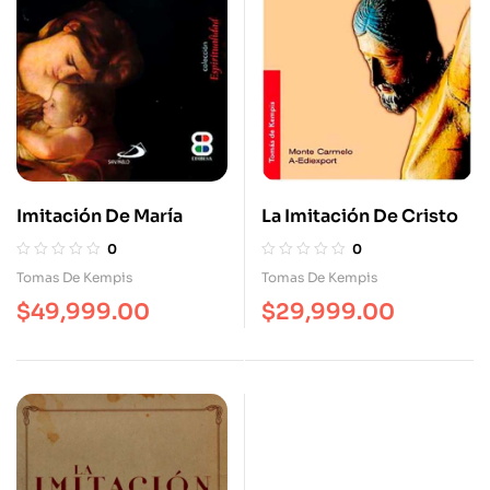
Imitación De María
La Imitación De Cristo
0
0
Tomas De Kempis
Tomas De Kempis
$
49,999.00
$
29,999.00