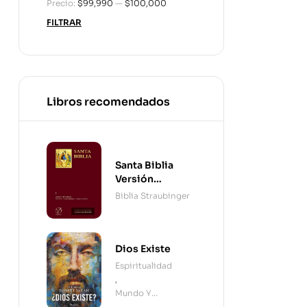
Precio:
$99,990
—
$100,000
FILTRAR
Libros recomendados
Santa Biblia
Versión
Straubinger - 2
Biblia Straubinger
Tomos
Dios Existe
Espiritualidad
,
Mundo Y
Cristianismo