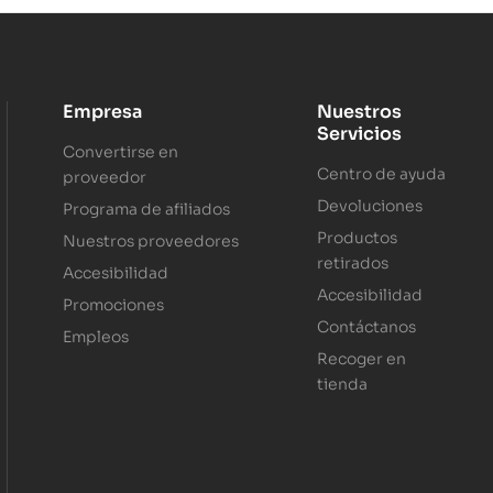
Empresa
Nuestros
Servicios
Convertirse en
Centro de ayuda
proveedor
Devoluciones
Programa de afiliados
Productos
Nuestros proveedores
retirados
Accesibilidad
Accesibilidad
Promociones
Contáctanos
Empleos
Recoger en
tienda