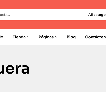
All catego
io
Tienda
Páginas
Blog
Contácten
uera