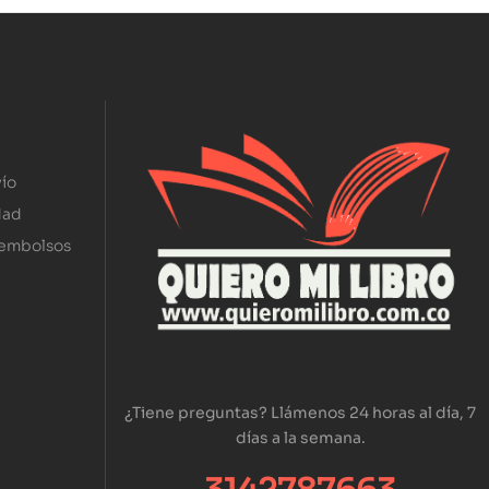
ío
dad
eembolsos
¿Tiene preguntas? Llámenos 24 horas al día, 7
días a la semana.