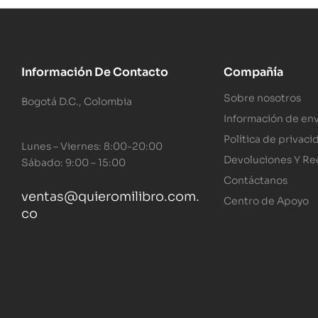
Información De Contacto
Compañía
Sobre nosotros
Bogotá D.C., Colombia
Información de env
Política de privaci
Lunes – Viernes: 8:00-20:00
Devoluciones Y R
Sábado: 9:00 – 15:00
Contáctanos
ventas@quieromilibro.com.
Centro de Apoyo
co