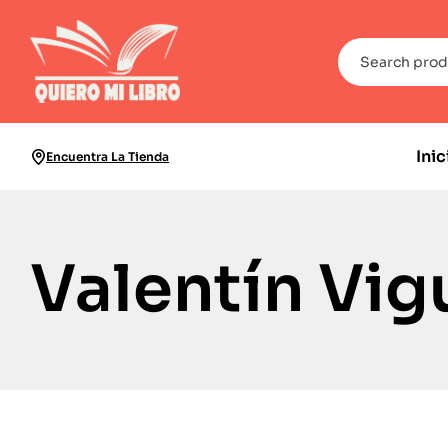
Inic
Encuentra La Tienda
Valentín Vig