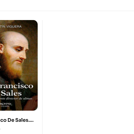
co De Sales.
aciente
0