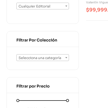
Director D
Valentín Vigue
Cualquier Editorial
$
99,999
Filtrar Por Colección
Selecciona una categoría
Filtrar por Precio