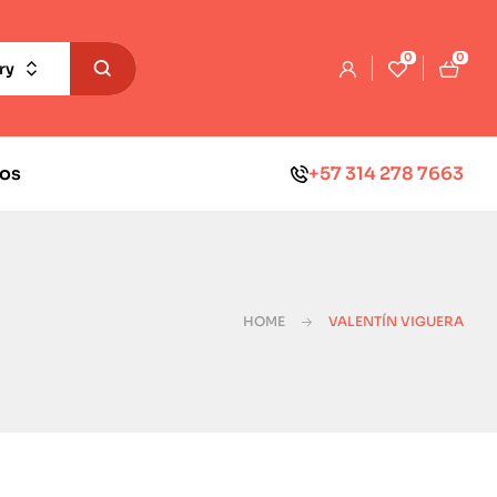
0
0
ry
os
+57 314 278 7663
HOME
VALENTÍN VIGUERA