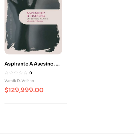
Aspirante A Asesino. Un
Estudio Clínico
0
Vamik D. Volkan
$
129,999.00