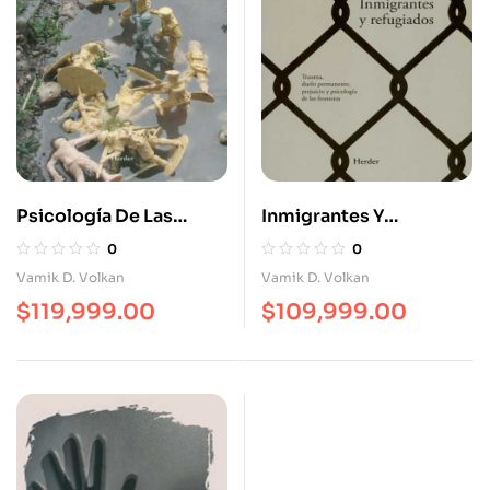
Psicología De Las
Inmigrantes Y
Sociedades En
Refugiados
0
0
Conflicto Psicoanálisis
Vamik D. Volkan
Vamik D. Volkan
Relaciones
$
119,999.00
$
109,999.00
Internacionales Y
Diplomacia