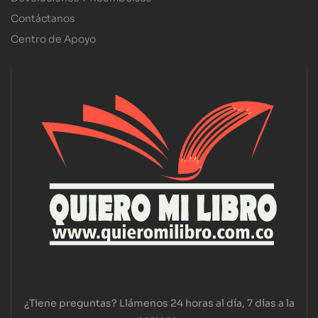
Contáctanos
Centro de Apoyo
¿Tiene preguntas? Llámenos 24 horas al día, 7 días a la