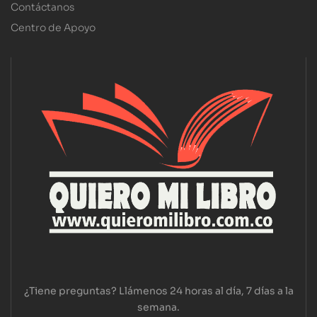
Contáctanos
Centro de Apoyo
¿Tiene preguntas? Llámenos 24 horas al día, 7 días a la
semana.