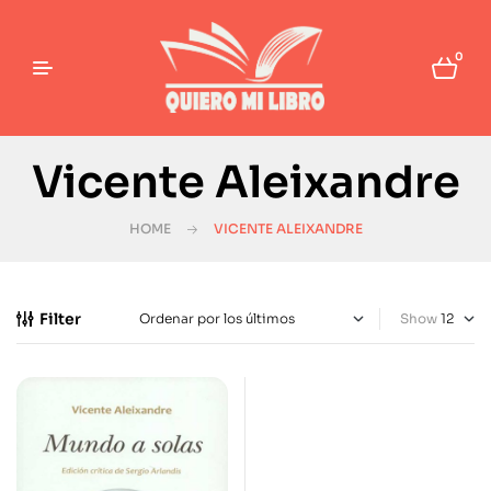
0
Vicente Aleixandre
HOME
VICENTE ALEIXANDRE
Filter
Show