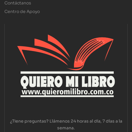
Contáctanos
Centro de Apoyo
¿Tiene preguntas? Llámenos 24 horas al día, 7 días a la
semana.