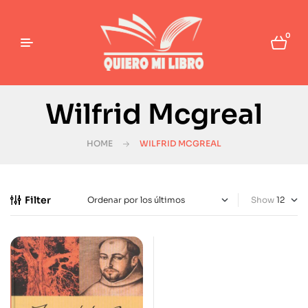
0
Wilfrid Mcgreal
HOME
WILFRID MCGREAL
Filter
Show