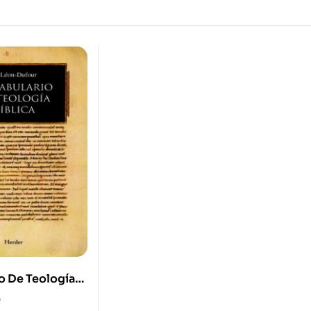
o De Teología
0