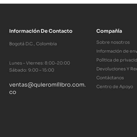
Información De Contacto
Compañía
Sobre nosotros
Bogotá D.C., Colombia
Información de env
Política de privaci
Lunes – Viernes: 8:00-20:00
Devoluciones Y R
Sábado: 9:00 – 15:00
Contáctanos
ventas@quieromilibro.com.
Centro de Apoyo
co