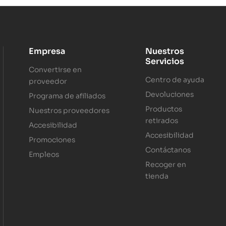
Empresa
Nuestros
Servicios
Convertirse en
Centro de ayuda
proveedor
Devoluciones
Programa de afiliados
Productos
Nuestros proveedores
retirados
Accesibilidad
Accesibilidad
Promociones
Contáctanos
Empleos
Recoger en
tienda