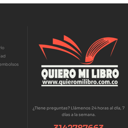
ío
dad
eembolsos
¿Tiene preguntas? Llámenos 24 horas al día, 7
días a la semana.