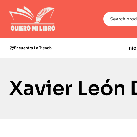
Inic
Encuentra La Tienda
Xavier León 