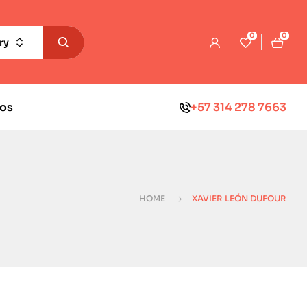
0
0
ry
os
+57 314 278 7663
HOME
XAVIER LEÓN DUFOUR