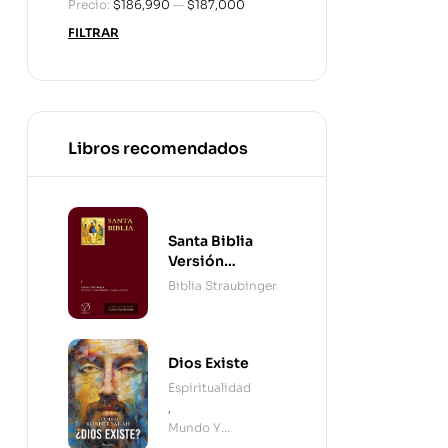
Precio:
$186,990
—
$187,000
FILTRAR
Libros recomendados
Santa Biblia
Versión
Straubinger - 2
Biblia Straubinger
Tomos
Dios Existe
Espiritualidad
,
Mundo Y
Cristianismo