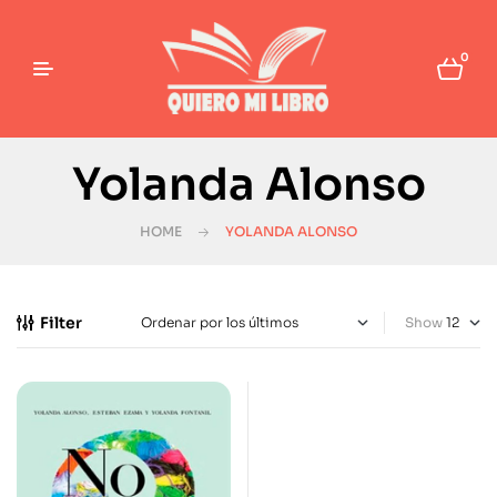
0
Yolanda Alonso
HOME
YOLANDA ALONSO
Filter
Show