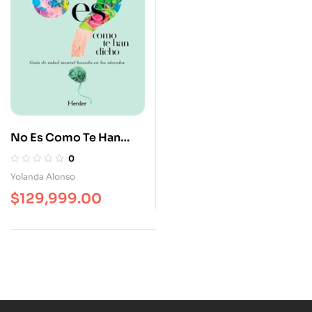
No Es Como Te Han
Dicho Guía De Salud
0
Mental Basada En Los
Yolanda Alonso
Vínculos
$
129,999.00