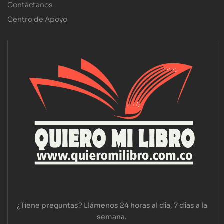
Contáctanos
Centro de Apoyo
¿Tiene preguntas? Llámenos 24 horas al día, 7 días a la
semana.