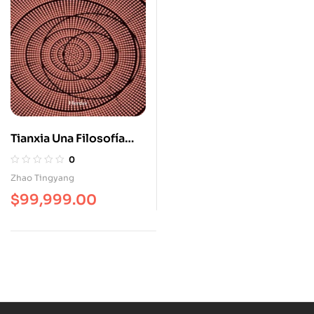
Tianxia Una Filosofía
Para La Gobernanza
0
Global
Zhao Tingyang
$
99,999.00