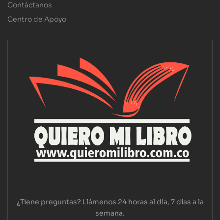
Contáctanos
Centro de Apoyo
¿Tiene preguntas? Llámenos 24 horas al día, 7 días a la
semana.