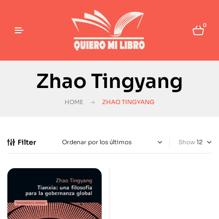
0
Zhao Tingyang
HOME
ZHAO TINGYANG
Filter
Show