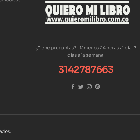
¿Tiene preguntas? Llámenos 24 horas al día, 7
días a la semana.
3142787663
vados.