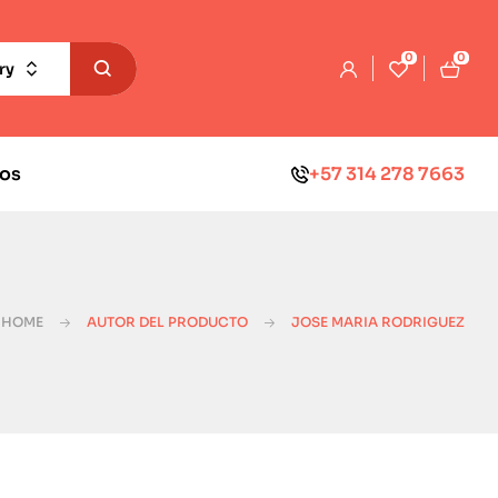
0
0
ry
os
+57 314 278 7663
HOME
AUTOR DEL PRODUCTO
JOSE MARIA RODRIGUEZ