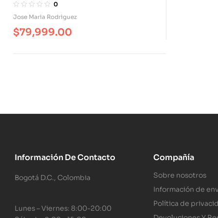
0
Jose Maria Rodriguez
$
79,999.00
Información De Contacto
Compañía
Sobre nosotros
Bogotá D.C., Colombia
Información de env
Política de privaci
Lunes – Viernes: 8:00-20:00
Devoluciones Y R