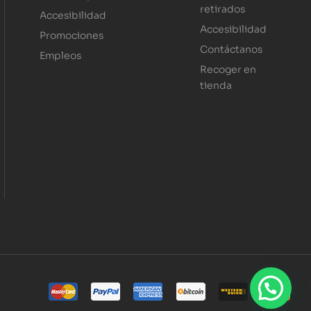
retirados
Accesibilidad
Accesibilidad
Promociones
Contáctanos
Empleos
Recoger en
tienda