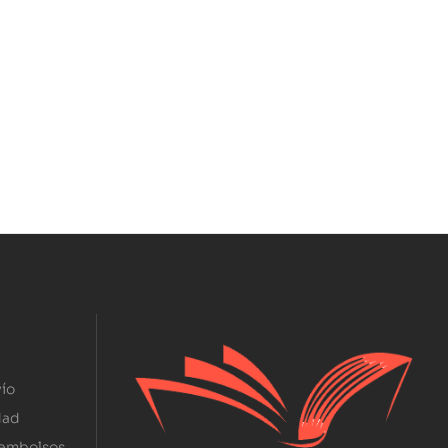
ío
dad
eembolsos