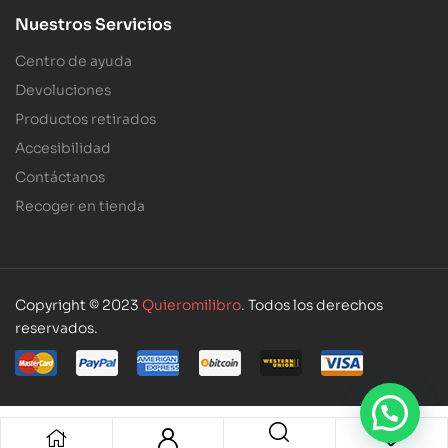
Nuestros Servicios
Centro de ayuda
Devoluciones
Productos retirados
Accesibilidad
Contáctanos
Recoger en tienda
Copyright © 2023
Quieromilibro
. Todos los derechos
reservados.