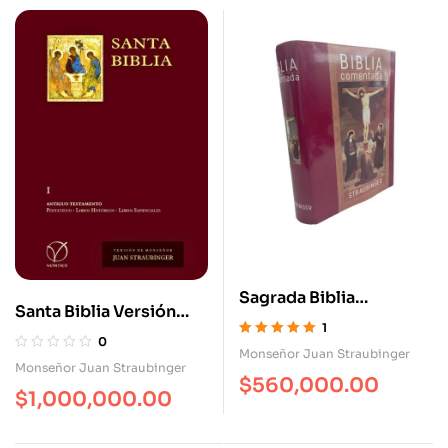
Sagrada Biblia
Santa Biblia Versión
Comentada Monseñor
1
Straubinger – 2 Tomos
0
Juan Straubinger
Valorado con
Monseñor Juan Straubinger
5.00
de 5
Monseñor Juan Straubinger
$
560,000.00
$
1,000,000.00