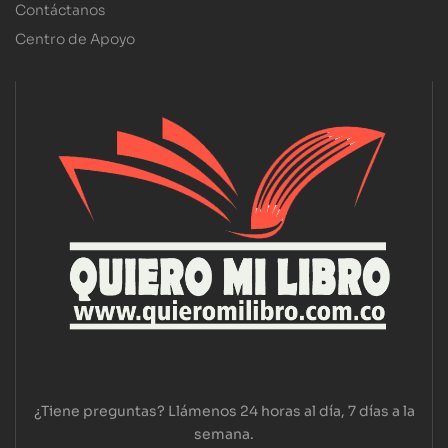
Contáctanos
Centro de Apoyo
¿Tiene preguntas? Llámenos 24 horas al día, 7 días a la
semana.