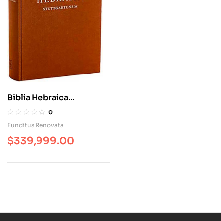
Biblia Hebraica
Stuttgartensia. Cartoné
0
– Letra Grande
Funditus Renovata
$
339,999.00