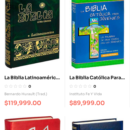
La Biblia Latinoamérica
La Biblia Católica Para
Letra Grande Cartoné
Jóvenes Edición
0
0
Misión: Una Tinta.
Bernardo Hurault (Trad.)
Instituto Fe Y Vida
Edición Misión: Una
$
119,999.00
$
89,999.00
Tinta