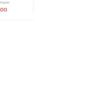
driguez
.00