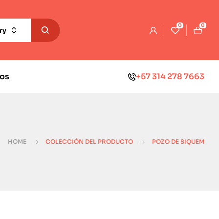
0
0
ry
os
+57 314 278 7663
HOME
COLECCIÓN DEL PRODUCTO
POZO DE SIQUEM