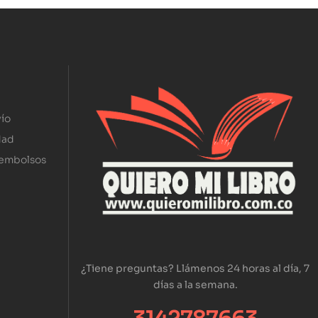
ío
dad
eembolsos
¿Tiene preguntas? Llámenos 24 horas al día, 7
días a la semana.