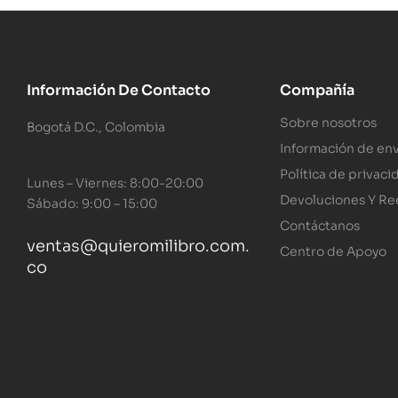
Información De Contacto
Compañía
Sobre nosotros
Bogotá D.C., Colombia
Información de env
Política de privaci
Lunes – Viernes: 8:00-20:00
Devoluciones Y R
Sábado: 9:00 – 15:00
Contáctanos
ventas@quieromilibro.com.
Centro de Apoyo
co