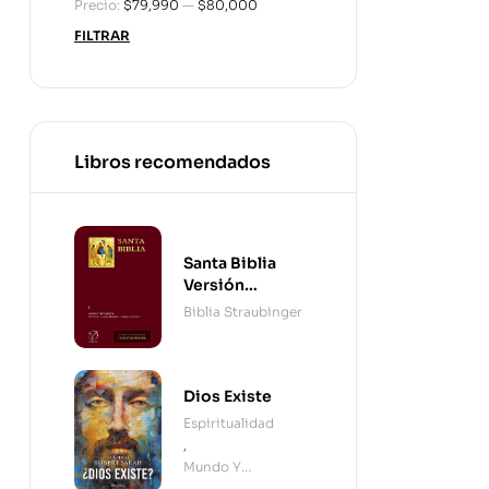
Precio:
$79,990
—
$80,000
FILTRAR
Libros recomendados
Santa Biblia
Versión
Straubinger - 2
Biblia Straubinger
Tomos
Dios Existe
Espiritualidad
,
Mundo Y
Cristianismo