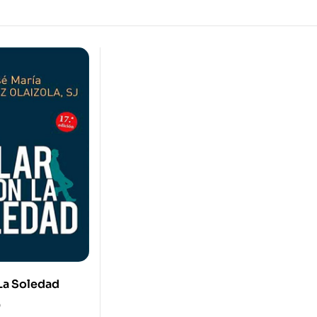
 La Soledad
0