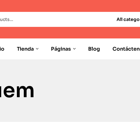
All catego
io
Tienda
Páginas
Blog
Contácten
uem