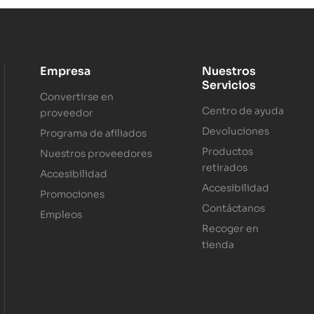
Empresa
Nuestros
Servicios
Convertirse en
Centro de ayuda
proveedor
Devoluciones
Programa de afiliados
Productos
Nuestros proveedores
retirados
Accesibilidad
Accesibilidad
Promociones
Contáctanos
Empleos
Recoger en
tienda