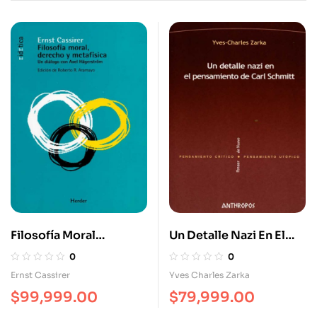
Filosofía Moral
Un Detalle Nazi En El
Derecho Y Metafísica
Pensamiento De Carl
0
0
Schmitt
Ernst Cassirer
Yves Charles Zarka
$
99,999.00
$
79,999.00