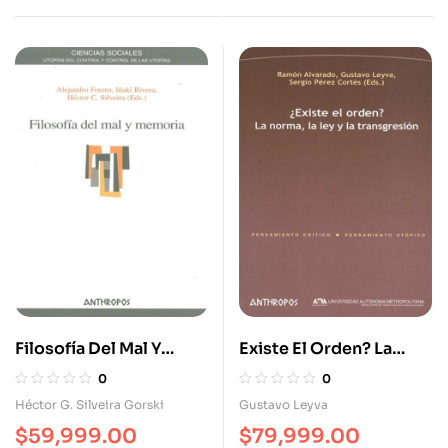
Filosofía Del Mal Y
Existe El Orden? La
Memoria
Norma La Ley Y La
0
0
Transgresión
Héctor G. Silveira Gorski
Gustavo Leyva
$
59,999.00
$
79,999.00