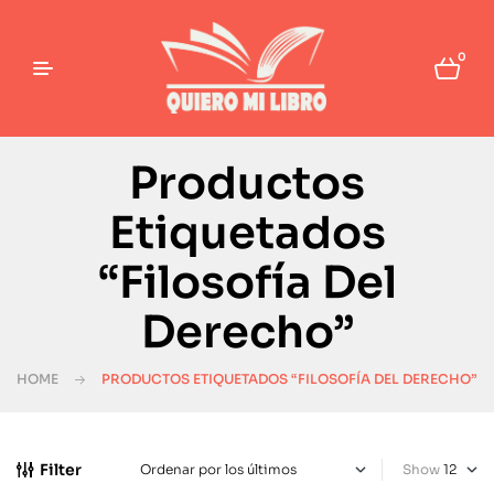
0
Productos
Etiquetados
“Filosofía Del
Derecho”
HOME
PRODUCTOS ETIQUETADOS “FILOSOFÍA DEL DERECHO”
Filter
Show