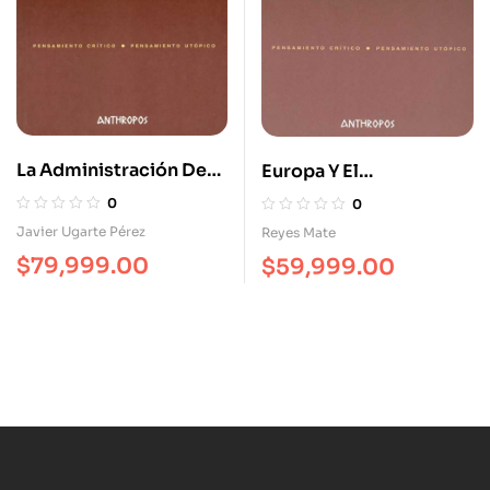
La Administración De
Europa Y El
La Vida Estudios
Cristianismo. En Torno
0
0
Biopolíticos
A Ante La Ley De F.
Javier Ugarte Pérez
Reyes Mate
Kafka
$
79,999.00
$
59,999.00