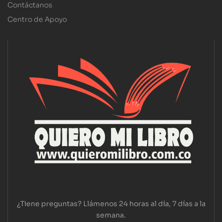
Contáctanos
Centro de Apoyo
¿Tiene preguntas? Llámenos 24 horas al día, 7 días a la
semana.