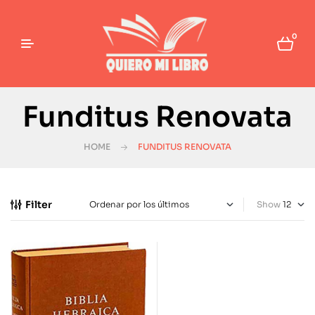
0
Funditus Renovata
HOME
FUNDITUS RENOVATA
Filter
Show