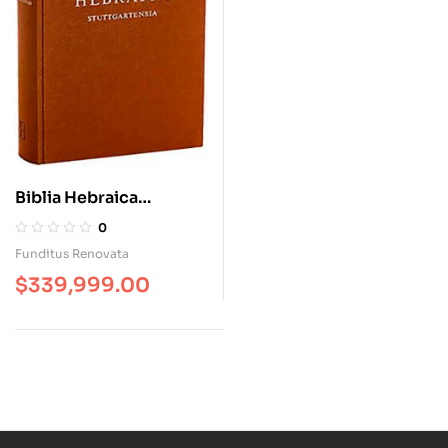
Biblia Hebraica
Stuttgartensia. Cartoné
0
– Letra Grande
Funditus Renovata
$
339,999.00