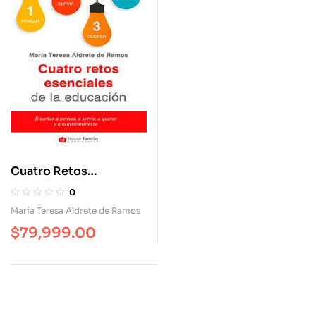
Cuatro Retos
Esenciales De La
0
Educación. Enseñar A
María Teresa Aldrete de Ramos
Pensar, A Servir, A
$
79,999.00
Querer Y A
Autodominarse