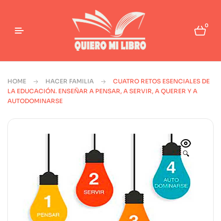
0
HOME
HACER FAMILIA
CUATRO RETOS ESENCIALES DE
LA EDUCACIÓN. ENSEÑAR A PENSAR, A SERVIR, A QUERER Y A
AUTODOMINARSE
🔍