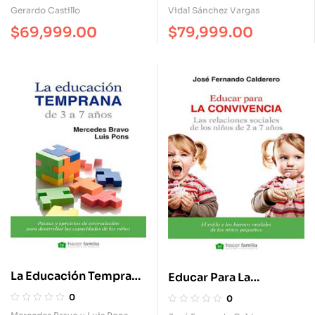
Preparar A Los Niños Y
Amor. Rebeldía Y
Gerardo Castillo
Vidal Sánchez Vargas
Adolescentes Para La
Autoridad. Cómo
$
69,999.00
$
79,999.00
Vida
Ayudarles En El Estudio.
El Tiempo Libre Y Los
Amigos.
La Educación Temprana
Educar Para La
De 3 A 7 Años. Pautas Y
Convivencia. Las
0
0
Ejercicios De
Relaciones Sociales De