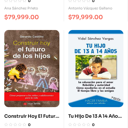
0
0
Estimulación. Los
Esperar De La
Ana Sánchez Prieto
Antonio Vázquez Galiano
Padres, Principios
Convivencia De Pareja
$
79,999.00
$
79,999.00
Educadores. Sus
Primeros Hábitos.
Planes De Acción Por
Edades.
Construir Hoy El Futuro
Tu Hijo De 13 A 14 Años.
De Los Hijos. Cómo
La Educación Para El
0
0