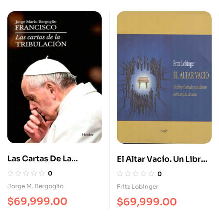
Las Cartas De La
El Altar Vacío. Un Libro
Tribulación
Ilustrado Para Debatir
0
0
Sobre La Falta De Curas
Jorge M. Bergoglio
Fritz Lobinger
$
69,999.00
$
69,999.00