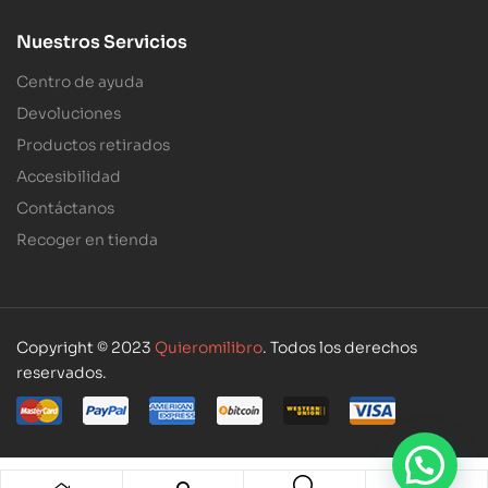
Nuestros Servicios
Centro de ayuda
Devoluciones
Productos retirados
Accesibilidad
Contáctanos
Recoger en tienda
Copyright © 2023
Quieromilibro
. Todos los derechos
reservados.