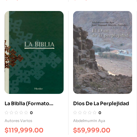
La Biblia (Formato
Dios De La Perplejidad
Mediano)
0
0
Autores Varios
Abdelmumin Aya
$
119,999.00
$
59,999.00