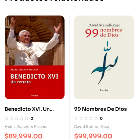
Benedicto XVI. Un
99 Nombres De Dios
Retrato
0
0
Heinz Joachim Fischer
David Steindl-Rast
$
89,999.00
$
99,999.00