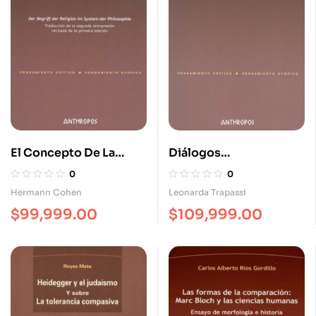
El Concepto De La
Diálogos
Religión En El Sistema
Interculturales:
0
0
De La Filosofía
Lenguas Literaturas Y
Hermann Cohen
Leonarda Trapassi
Sociedad
$
99,999.00
$
109,999.00