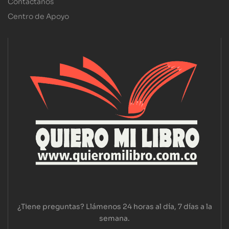
Contáctanos
Centro de Apoyo
¿Tiene preguntas? Llámenos 24 horas al día, 7 días a la
semana.