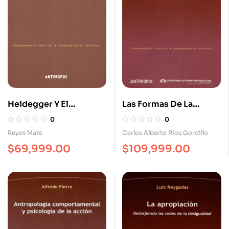
Heidegger Y El
Las Formas De La
Judaísmo. Y Sobre La
Comparación: Marc
0
0
Tolerancia Compasiva
Bloch Y Las Ciencias
Reyes Mate
Carlos Alberto Ríos Gordillo
Humanas
$
69,999.00
$
109,999.00