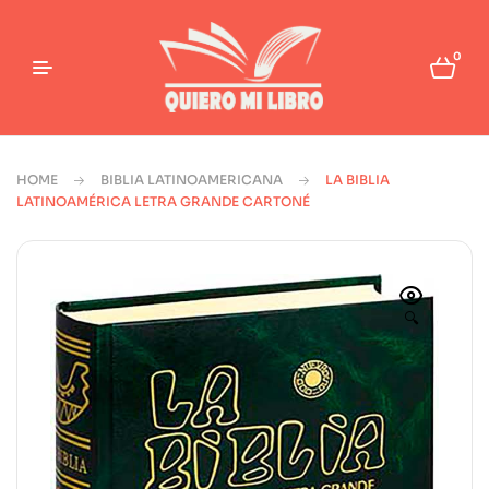
0
HOME
BIBLIA LATINOAMERICANA
LA BIBLIA
LATINOAMÉRICA LETRA GRANDE CARTONÉ
🔍