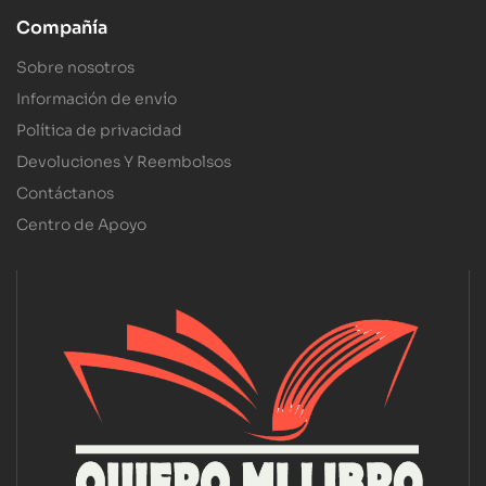
Compañía
Sobre nosotros
Información de envío
Política de privacidad
Devoluciones Y Reembolsos
Contáctanos
Centro de Apoyo