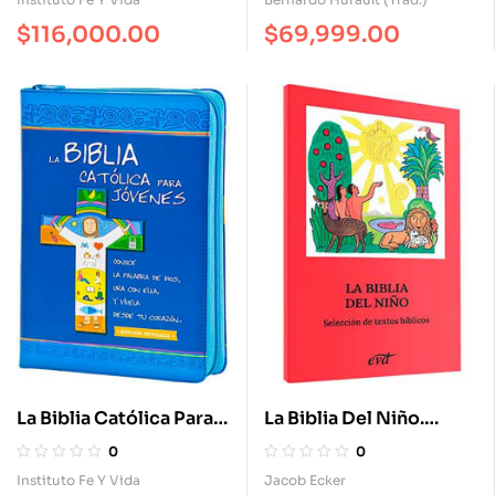
Plástica. Edición Junior
$
116,000.00
$
69,999.00
Una Tinta – Cremallera
Plástica
La Biblia Católica Para
La Biblia Del Niño.
Jóvenes Edición Dos
Selección De Textos
0
0
Tintas / Símil Piel Con
Bíblicos
Instituto Fe Y Vida
Jacob Ecker