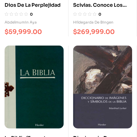
Dios De La Perplejidad
Scivias. Conoce Los
Caminos
0
0
Abdelmumin Aya
Hildegarda De Bingen
$
59,999.00
$
269,999.00