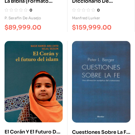
La Biblia (Formato
Diccionario De
Popular)
Imágenes Y Símbolos
0
0
De La Biblia
P. Serafín De Ausejo
Manfred Lurker
$
89,999.00
$
159,999.00
El Corán Y El Futuro Del
Cuestiones Sobre La Fe.