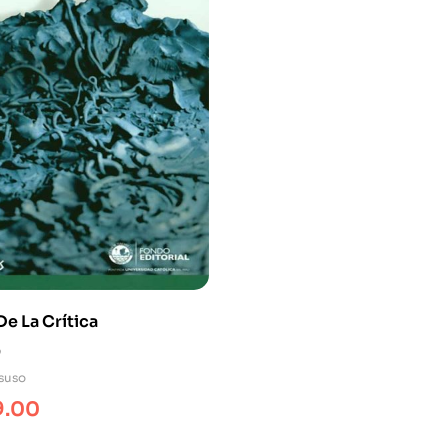
e La Crítica
0
suso
9.00