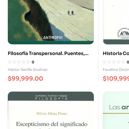
Filosofía Transpersonal. Puentes,
Historia Co
Abismos Y Senderos
Modernida
0
Héctor Sevilla Godínez
Faustino Onci
$
99,999.00
$
109,99