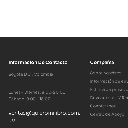
Información De Contacto
Compañía
Sobre nosotros
Bogotá D.C., Colombia
Información de env
Política de privaci
Lunes – Viernes: 8:00-20:00
Devoluciones Y R
Sábado: 9:00 – 15:00
Contáctanos
ventas@quieromilibro.com.
Centro de Apoyo
co