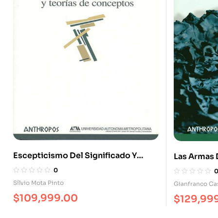
Escepticismo Del Significado Y
Las Armas D
Teorías De Conceptos
0
Sílvio Mota Pinto
Gianfranco Ca
$
109,999.00
$
129,99