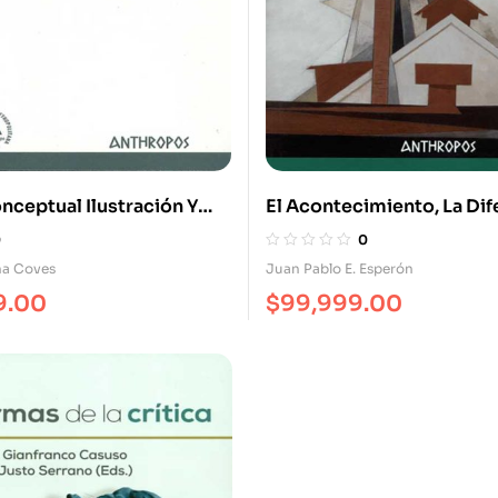
nceptual Ilustración Y
El Acontecimiento, La Dife
d
Entre. Contraste Critico 
0
0
Heidegger, Nietzsche Y D
na Coves
Juan Pablo E. Esperón
9.00
$
99,999.00