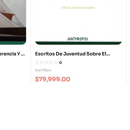
rencia Y El
Escritos De Juventud Sobre El
Entre
Derecho. Textos 1837-1847
0
eleuze
Karl Marx
$
79,999.00