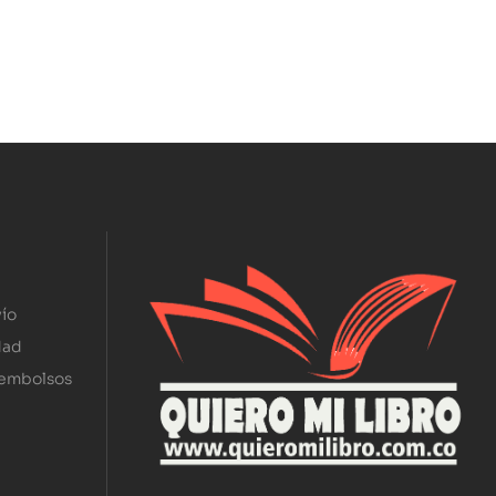
ío
dad
eembolsos