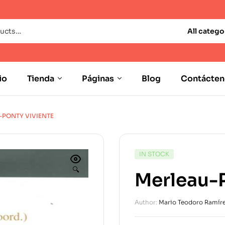
All catego
io
Tienda
Páginas
Blog
Contácten
-PONTY VIVIENTE
IN STOCK
🔍
Merleau-P
Author:
Mario Teodoro Ramír