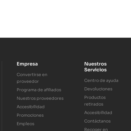
Empresa
Nuestros
Servicios
Convertirse en
Centro de ayuda
proveedor
Devoluciones
Programa de afiliados
Productos
Nuestros proveedores
retirados
Accesibilidad
Accesibilidad
Promociones
Contáctanos
Empleos
Recoger en