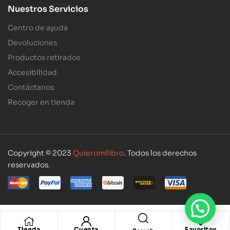
Nuestros Servicios
Centro de ayuda
Devoluciones
Productos retirados
Accesibilidad
Contáctanos
Recoger en tienda
Copyright © 2023
Quieromilibro
. Todos los derechos
reservados.
Tienda
Cuenta
Favoritos