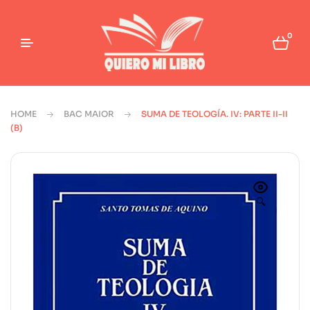
0
HOME
BAC MAIOR
SUMA DE TEOLOGÍA. IV: PARTE II-II
(B)
🔍