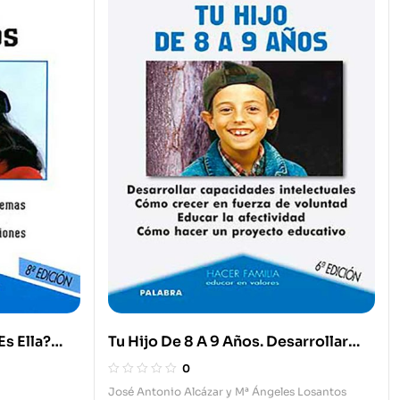
Es Ella?
Tu Hijo De 8 A 9 Años. Desarrollar
lemas.
Capacidades Intelectuales. Cómo
0
 Estudio.
Crecer En Fuerza De Voluntad.
José Antonio Alcázar y Mª Ángeles Losantos