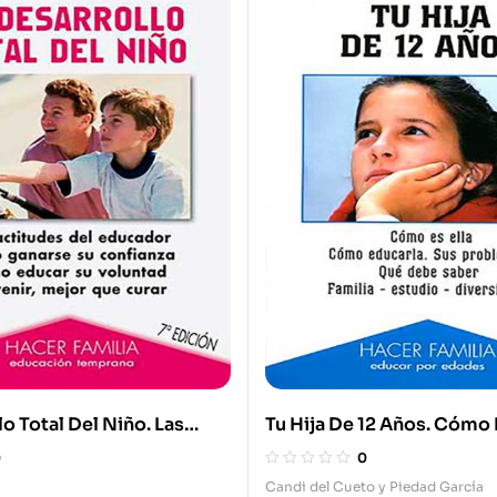
lo Total Del Niño. Las
Tu Hija De 12 Años. Cómo 
Del Educador. Cómo
Cómo Educarla? Sus Prob
0
0
 Confianza. Cómo Educar
Qué Debe Saber? Familia.
Candi del Cueto y Piedad García