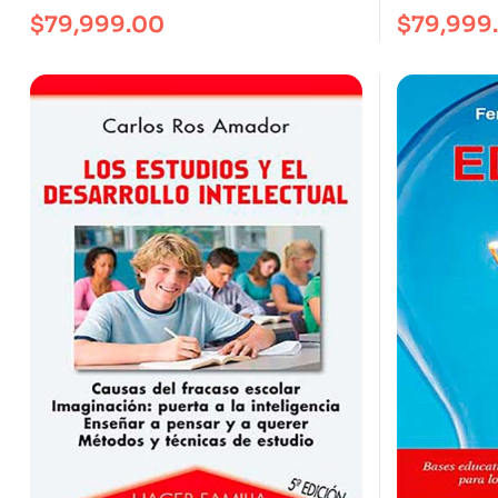
Su Volunta
$
79,999.00
$
79,999
Curar.