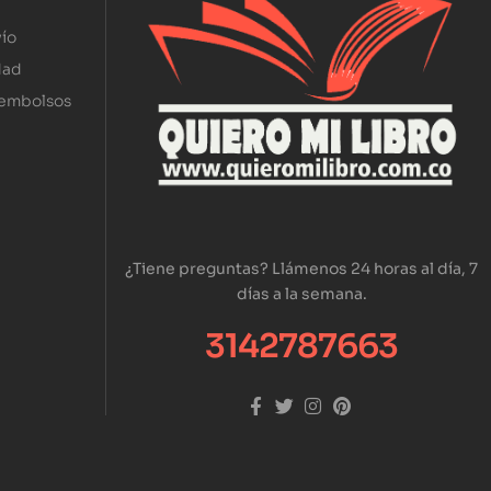
ío
dad
eembolsos
¿Tiene preguntas? Llámenos 24 horas al día, 7
días a la semana.
3142787663