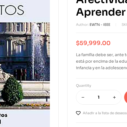
Aprender
Author:
EWTN - IEEE
SK
$
59,999.00
La familia debe ser, ante 
está por encima de la edu
infancia y en la adolescen
Quantity
Añadir a la lista de deseos