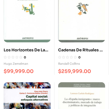
Los Horizontes De La
Cadenas De Rituales De
Razón III. El Orden Del
Interacción
0
0
Movimiento
Hugo Zemelman
Randall Collins
$
99,999.00
$
259,999.00