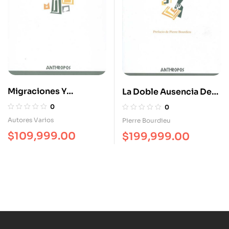
Migraciones Y
La Doble Ausencia De
Desarrollo. El
Las Ilusiones Del
0
0
Codesarrollo: Del
Emigrado A Los
Autores Varios
Pierre Bourdieu
Discurso A La Practica
Padecimientos Del
$
109,999.00
$
199,999.00
Inmigrado