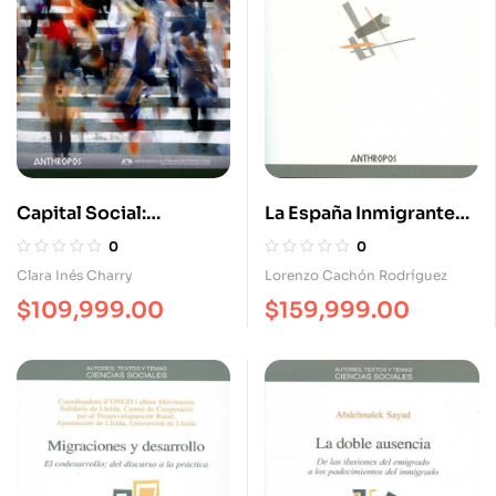
Capital Social:
La España Inmigrante
Enfoques Alternativos
Marco Discriminatorio
0
0
Mercado De Trabajo Y
Clara Inés Charry
Lorenzo Cachón Rodríguez
Políticas De
$
109,999.00
$
159,999.00
Integración