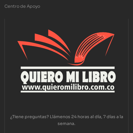
Centro de Apoyo
¿Tiene preguntas? Llámenos 24 horas al día, 7 días a la
semana.