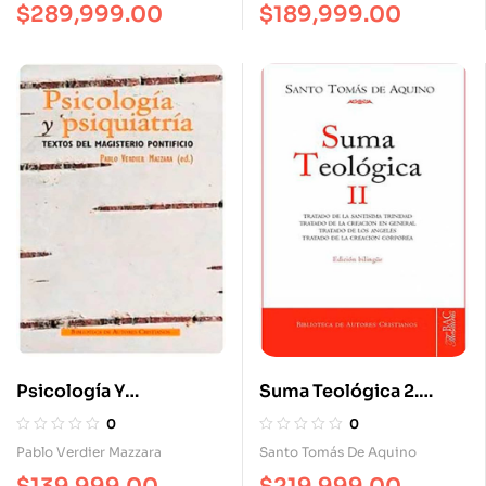
$
289,999.00
$
189,999.00
Psicología Y
Suma Teológica 2.
Psiquiatría. Textos Del
Tratado De La
0
0
Magisterio Pontificio
Santísima Trinidad.
Pablo Verdier Mazzara
Santo Tomás De Aquino
Tratado De La Creación