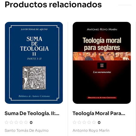
Productos relacionados
Suma De Teología. II:
Teología Moral Para
Parte I-II
Seglares 2. Los
0
0
Sacramentos
Santo Tomás De Aquino
Antonio Royo Marín