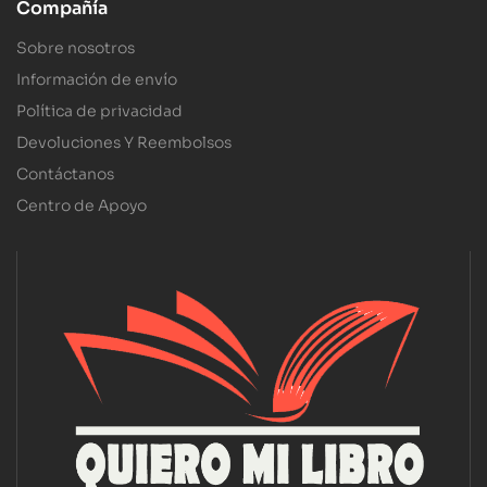
Compañía
Sobre nosotros
Información de envío
Política de privacidad
Devoluciones Y Reembolsos
Contáctanos
Centro de Apoyo